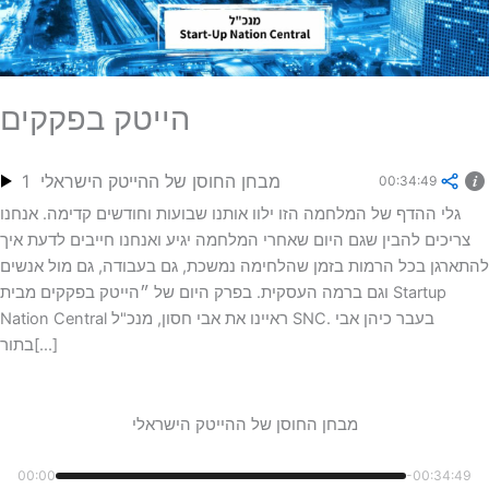
הייטק בפקקים
מבחן החוסן של ההייטק הישראלי
1
00:34:49
גלי ההדף של המלחמה הזו ילוו אותנו שבועות וחודשים קדימה. אנחנו
צריכים להבין שגם היום שאחרי המלחמה יגיע ואנחנו חייבים לדעת איך
להתארגן בכל הרמות בזמן שהלחימה נמשכת, גם בעבודה, גם מול אנשים
וגם ברמה העסקית. בפרק היום של ״הייטק בפקקים מבית Startup
Nation Central ראיינו את אבי חסון, מנכ"ל SNC. בעבר כיהן אבי
בתור[...]
מבחן החוסן של ההייטק הישראלי
00:00
-00:34:49