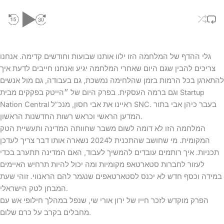
גלי ההדף של המלחמה הזו ילוו אותנו שבועות וחודשים קדימה. אנחנו
צריכים להבין שגם היום שאחרי המלחמה יגיע ואנחנו חייבים לדעת איך
להתארגן בכל הרמות בזמן שהלחימה נמשכת, גם בעבודה, גם מול אנשים
וגם ברמה העסקית. בפרק היום של ״הייטק בפקקים מבית Startup
Nation Central ראיינו את אבי חסון, מנכ”ל SNC. בעבר כיהן אבי בתור
המדען הראשי וכראש רשות החדשנות הראשון.
המלחמה הזו לא דומה לשום משבר שחוותה המדינה ותעשיית הטק
המקומית. מי שחושב שהתכנית ל2024 נשארה אותו דבר צריך לעדכן
תכניות. איך רותמים עובדים להמשיך לעבוד, האם המדינה תתערב בכדי
לעזור לחברות סטארטאפ מקומיות ומה יכול להיות תרחיש האיימים
במידה וכסף חדש לא יכנס לסטארטאפים שנגמר להם הראנווי. זוהי שעת
המבחן לטק הישראלי.
הפרק מוקדש לזכר חייו של ירון אורי שי, שנפל במהלך חילופי אש עם
מחבלים בקרב על כרם שלום.