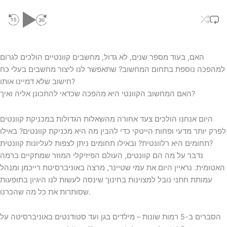
האם, בעוד מספר שנים, לא גדול, מחשבים קוונטיים הולכים לגרום
למהפכה נוספת בתחום המחשוב? שתאפשר לנו ליצור מחשבים בעלי כח
חישוב שלא דמיינו אותו?
האם המחשוב הקוונטי היא מהפכה שכדאי להתכונן אליה ואיך?
היום אנחנו הולכים צעד אחורה מהשאלות הגדולות במכניקת קוונטים
לפרק יותר מדעי ופחות הייטקי כדי להבין מה היא מכניקת קוונטים? באילו
תחומים היא רלוונטית? ובאילו תחומים ניתן לצפות לעליונות קוונטית?
נדבר על מה הם קוונטים, העולם הפיזיקלי המוזר שמתקיים ברמה
האטומית. נראיין היום את עמי שטיינר, מרצה באוניברסיטת רייכמן ומנהל
עמותת חתני נובל למצוינות בחינוך שינסה לעשות לנו היגיון בתופעות
שסותרות את כל מה שהכרנו.
הסברים ב-5 רמות שונות – מילדים בגן ועד סטודנטים באוניברסיטה על